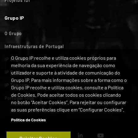
Projetos IDI
Grupo IP
O Grupo
Infraestruturas de Portugal
O Grupo IP recolhe e utiliza cookies próprios para
IP Engenharia
melhoria da sua experiência de navegação como
IP Património
utilizador e suporte à atividade de comunicação do
Grupo IP. Para mais informações sobre a forma como o
IP Telecom
Grupo IP recolhe e utiliza cookies, consulte a Política
de Cookies. Pode aceitar todos os cookies clicando
Portugal Tolls
no botão “Aceitar Cookies”. Para rejeitar ou configurar
as suas preferências clique em “Configurar Cookies”.
Política de Cookies