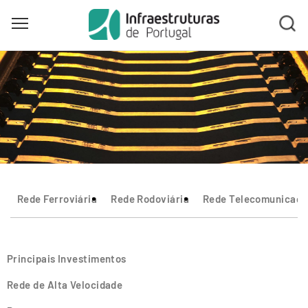
Toggle main menu visibility
Skip
to
main
content
Rede Ferroviária
Rede Rodoviária
Rede Telecomunicaçõ
Principais Investimentos
Rede de Alta Velocidade