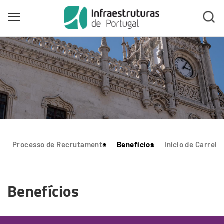
Toggle main menu visibility
Skip
to
main
content
Processo de Recrutamento
Benefícios
Início de Carreir
Benefícios