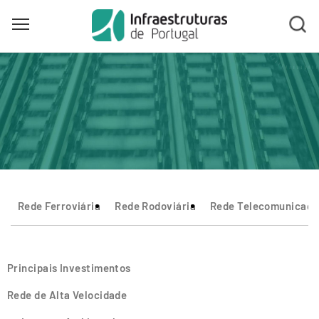
Toggle main menu visibility
Skip
to
main
content
Rede Ferroviária
Rede Rodoviária
Rede Telecomunicaçõ
Principais Investimentos
Rede de Alta Velocidade