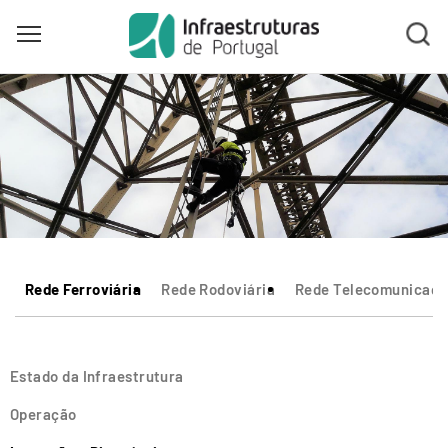
Toggle main menu visibility
Skip
to
main
content
Rede Ferroviária
Rede Rodoviária
Rede Telecomunicaçõ
Estado da Infraestrutura
Operação