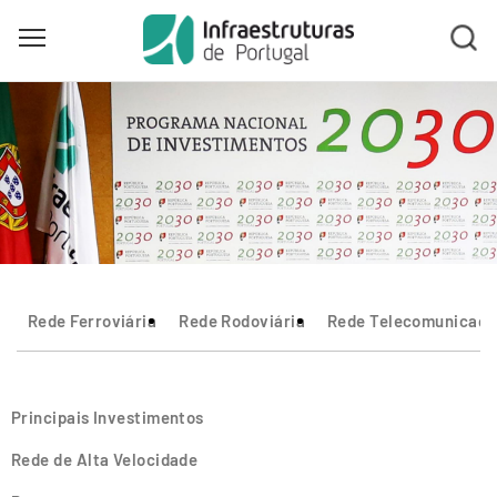
Toggle main menu visibility
Skip
to
main
content
Rede Ferroviária
Rede Rodoviária
Rede Telecomunicaçõ
Principais Investimentos
Rede de Alta Velocidade