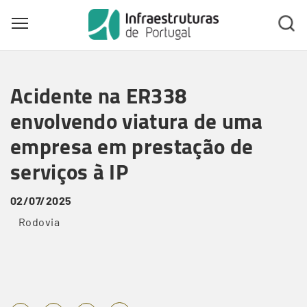
Toggle main menu visibility
Skip
to
Acidente na ER338
main
content
envolvendo viatura de uma
empresa em prestação de
serviços à IP
02/07/2025
Rodovia