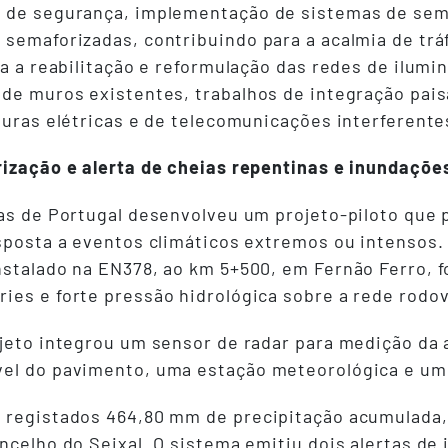
s de segurança, implementação de sistemas de sema
 semaforizadas, contribuindo para a acalmia de tr
da a reabilitação e reformulação das redes de ilumi
 de muros existentes, trabalhos de integração pais
uturas elétricas e de telecomunicações interferent
rização e alerta de cheias repentinas e inundaçõe
ras de Portugal desenvolveu um projeto-piloto que 
esposta a eventos climáticos extremos ou intensos.
nstalado na EN378, ao km 5+500, em Fernão Ferro, f
ies e forte pressão hidrológica sobre a rede rodov
ojeto integrou um sensor de radar para medição da a
vel do pavimento, uma estação meteorológica e u
 registados 464,80 mm de precipitação acumulada, 
ncelho do Seixal. O sistema emitiu dois alertas de 