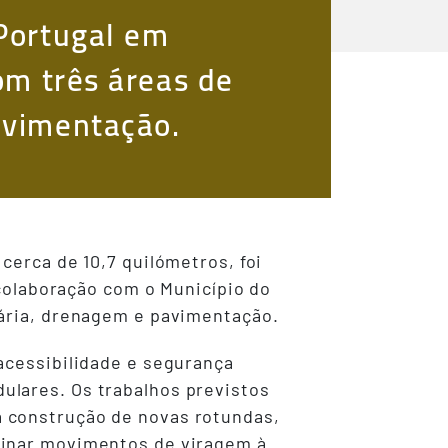
 Portugal em
om três áreas de
pavimentação.
cerca de 10,7 quilómetros, foi
 colaboração com o Município do
iária, drenagem e pavimentação.
acessibilidade e segurança
ulares. Os trabalhos previstos
a construção de novas rotundas,
minar movimentos de viragem à