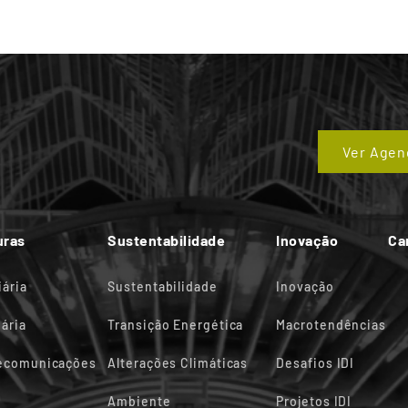
Ver Agen
uras
Sustentabilidade
Inovação
Ca
iária
Sustentabilidade
Inovação
ária
Transição Energética
Macrotendências
lecomunicações
Alterações Climáticas
Desafios IDI
Ambiente
Projetos IDI