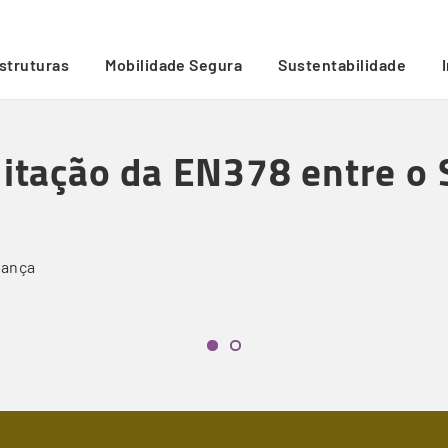
al e Fernão Ferro
/
estruturas
Mobilidade Segura
Sustentabilidade
litação da EN378 entre o 
rança