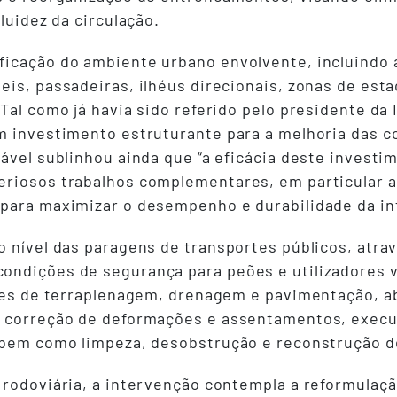
luidez da circulação.
ficação do ambiente urbano envolvente, incluindo 
eis, passadeiras, ilhéus direcionais, zonas de es
Tal como já havia sido referido pelo presidente da 
m investimento estruturante para a melhoria das 
sável sublinhou ainda que “a eficácia deste inves
eriosos trabalhos complementares, em particular 
para maximizar o desempenho e durabilidade da inf
 nível das paragens de transportes públicos, atrav
ndições de segurança para peões e utilizadores vu
ções de terraplenagem, drenagem e pavimentação, ab
, correção de deformações e assentamentos, execuç
 bem como limpeza, desobstrução e reconstrução de
rodoviária, a intervenção contempla a reformulação 