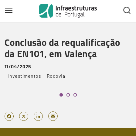
Toggle main menu visibility
Skip
to
Conclusão da requalificação
main
content
da EN101, em Valença
11/04/2025
Investimentos
Rodovia
Email
Facebook
X
LinkedIn