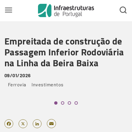
Toggle main menu visibility
Skip
to
Empreitada de construção de
main
content
Passagem Inferior Rodoviária
na Linha da Beira Baixa
09/01/2026
Ferrovia
Investimentos
Email
Facebook
X
LinkedIn