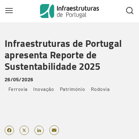
Toggle main menu visibility
Skip
to
Infraestruturas de Portugal
main
content
apresenta Reporte de
Sustentabilidade 2025
26/05/2026
Ferrovia
Inovação
Património
Rodovia
Email
Facebook
X
LinkedIn