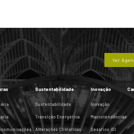
Ver Agen
uras
Sustentabilidade
Inovação
Ca
iária
Sustentabilidade
Inovação
ária
Transição Energética
Macrotendências
lecomunicações
Alterações Climáticas
Desafios IDI