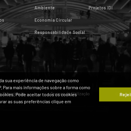
Ambiente
Projetos IDI
os
Economia Circular
Responsabilidade Social
ia da sua experiência de navegação como
IP. Para mais informações sobre a forma como
de Privacidade
Termos de Utilização
Cookie
Rejei
 Cookies. Pode aceitar todos os cookies
gurar as suas preferências clique em