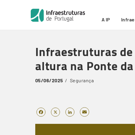
Início
/
Infraestruturas de Portugal realiza simulacro 
Breadcrumb
A IP
Infra
Skip
to
Infraestruturas de
main
content
altura na Ponte d
05/06/2025
Segurança
Email
Facebook
X
LinkedIn