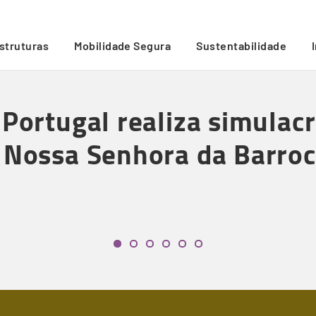
de resgate em altura na Ponte da Nossa Senhora da Barroca
/
estruturas
Mobilidade Segura
Sustentabilidade
 Portugal realiza simulac
a Nossa Senhora da Barro