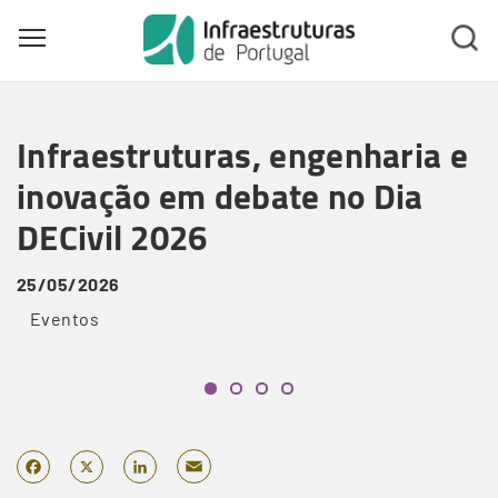
Toggle main menu visibility
Skip
to
Infraestruturas, engenharia e
main
content
inovação em debate no Dia
DECivil 2026
25/05/2026
Eventos
Email
Facebook
X
LinkedIn