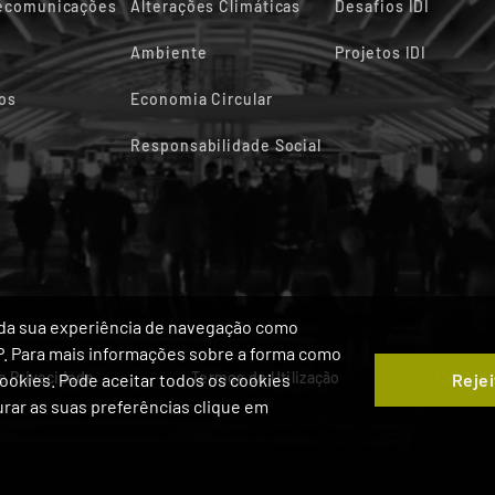
lecomunicações
Alterações Climáticas
Desafios IDI
Ambiente
Projetos IDI
os
Economia Circular
Responsabilidade Social
ia da sua experiência de navegação como
IP. Para mais informações sobre a forma como
de Privacidade
Termos de Utilização
Cookie
Rejei
 Cookies. Pode aceitar todos os cookies
gurar as suas preferências clique em