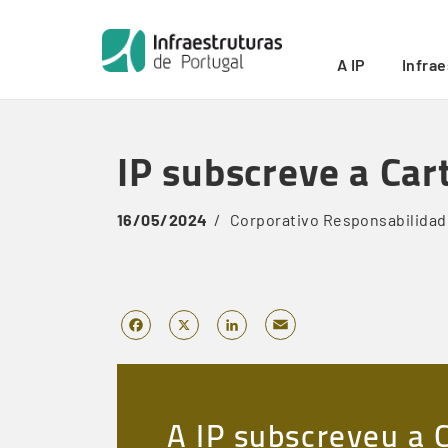
Início
/
IP subscreve a Carta de Princípios do BCSD
/
Breadcrumb
A IP
Infra
Skip
to
IP subscreve a Car
main
content
16/05/2024
Corporativo
Responsabilidad
Email
Facebook
X
LinkedIn
A IP subscreveu a 