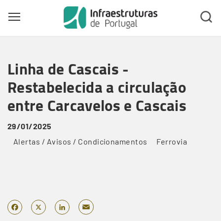
Toggle main menu visibility
Skip
to
Linha de Cascais -
main
content
Restabelecida a circulação
entre Carcavelos e Cascais
29/01/2025
Alertas / Avisos / Condicionamentos
Ferrovia
Email
Facebook
X
LinkedIn