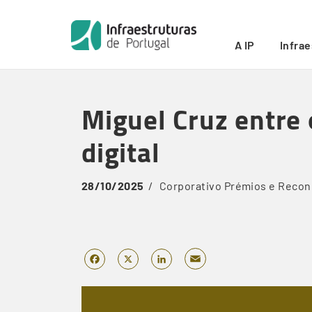
Início
/
Miguel Cruz entre os líderes empresariais de ma
Breadcrumb
A IP
Infra
Skip
to
Miguel Cruz entre 
main
content
digital
28/10/2025
Corporativo
Prémios e Reco
Email
Facebook
X
LinkedIn