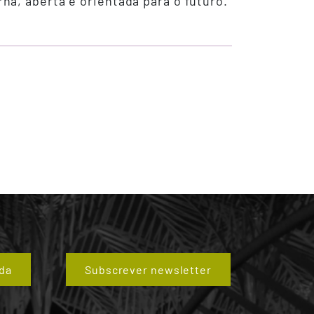
a, aberta e orientada para o futuro.
da
Subscrever newsletter