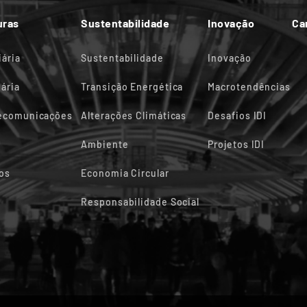
uras
Sustentabilidade
Inovação
Ca
iária
Sustentabilidade
Inovação
ária
Transição Energética
Macrotendências
lecomunicações
Alterações Climáticas
Desafios IDI
Ambiente
Projetos IDI
os
Economia Circular
Responsabilidade Social