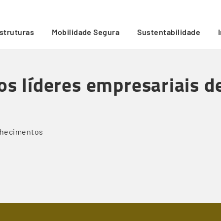
ior excelência digital
/
estruturas
Mobilidade Segura
Sustentabilidade
os líderes empresariais d
nhecimentos