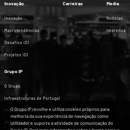
Inovação
Carreiras
Media
Inovação
Notícias
Macrotendências
Imprensa
Desafios IDI
Projetos IDI
Grupo IP
O Grupo
Infraestruturas de Portugal
O Grupo IP recolhe e utiliza cookies próprios para
IP Engenharia
melhoria da sua experiência de navegação como
IP Património
utilizador e suporte à atividade de comunicação do
Grupo IP. Para mais informações sobre a forma como o