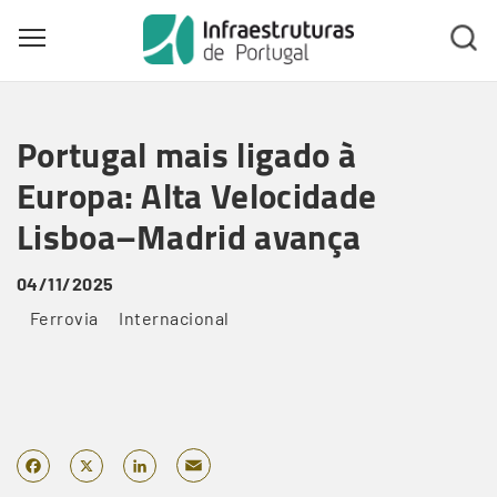
Toggle main menu visibility
Skip
to
Portugal mais ligado à
main
content
Europa: Alta Velocidade
Lisboa–Madrid avança
04/11/2025
Ferrovia
Internacional
Email
Facebook
X
LinkedIn