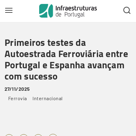
Toggle main menu visibility
Skip
to
Primeiros testes da
main
content
Autoestrada Ferroviária entre
Portugal e Espanha avançam
com sucesso
27/11/2025
Ferrovia
Internacional