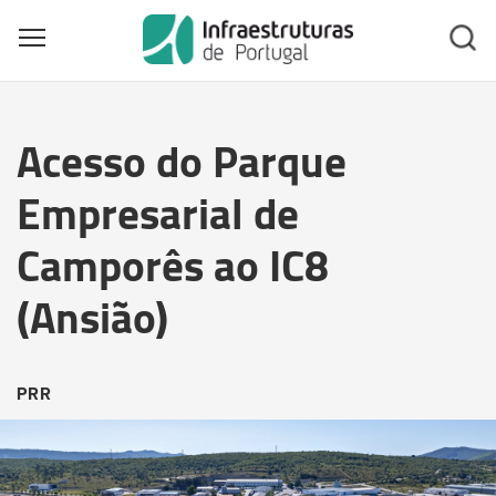
Toggle main menu visibility
Skip
to
Acesso do Parque
main
content
Empresarial de
Camporês ao IC8
(Ansião)
PRR