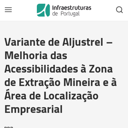
Toggle main menu visibility
Skip
to
Variante de Aljustrel –
main
content
Melhoria das
Acessibilidades à Zona
de Extração Mineira e à
Área de Localização
Empresarial