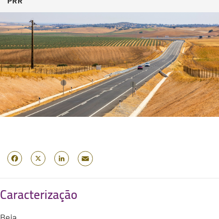
PRR
Email
Facebook
X
LinkedIn
Caracterização
Beja