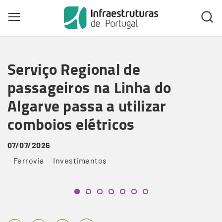
Toggle main menu visibility
Skip
to
Serviço Regional de
main
content
passageiros na Linha do
Algarve passa a utilizar
comboios elétricos
07/07/2026
Ferrovia
Investimentos