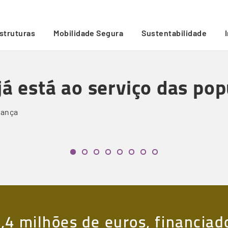
ações
/
estruturas
Mobilidade Segura
Sustentabilidade
já está ao serviço das po
rança
,4 milhões de euros, financiad