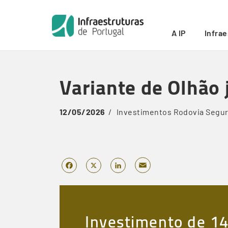
Início
/
Variante de Olhão já está ao serviço das popul
Breadcrumb
A IP
Infra
Skip
to
Variante de Olhão 
main
content
12/05/2026
Investimentos
Rodovia
Segu
Email
Facebook
X
LinkedIn
Investimento de 14