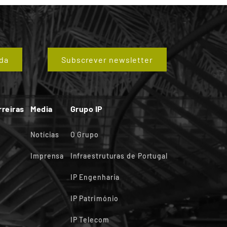
da
Subscrever newsletter
rreiras
Media
Grupo IP
Notícias
O Grupo
Imprensa
Infraestruturas de Portugal
IP Engenharia
IP Património
IP Telecom