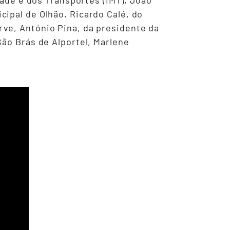
dade e dos Transportes (IMT), João
ipal de Olhão, Ricardo Calé, do
ve, António Pina, da presidente da
São Brás de Alportel, Marlene