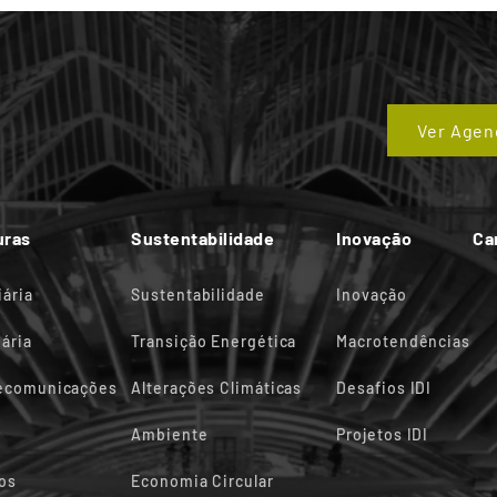
Ver Agen
uras
Sustentabilidade
Inovação
Ca
iária
Sustentabilidade
Inovação
ária
Transição Energética
Macrotendências
lecomunicações
Alterações Climáticas
Desafios IDI
Ambiente
Projetos IDI
os
Economia Circular