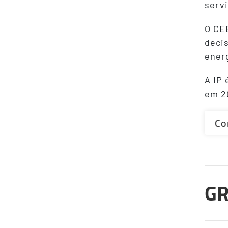
serv
O CEE
decis
energ
A IP
em 2
Co
GR