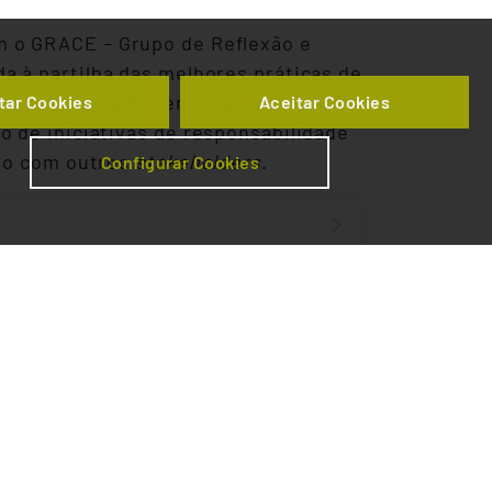
m o GRACE – Grupo de Reflexão e
a à partilha das melhores práticas de
 O objetivo é fomentar a participação
tar Cookies
Aceitar Cookies
o de iniciativas de responsabilidade
ção com outros
stakeholders
.
Configurar Cookies