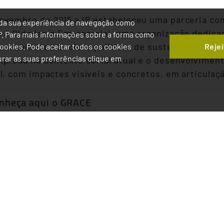
ovembro de 2015 a IP estabeleceu uma parceria co
ia da sua experiência de navegação como
 à Cidadania Empresarial, uma organização dedicad
IP. Para mais informações sobre a forma como
nsabilidade Social e políticas de sustentabilidade.
Rejei
 Cookies. Pode aceitar todos os cookies
gurar as suas preferências clique em
presa no contexto social atual e o desenvolviment
l, com impactes visíveis e concretos, em articula
nheça aqui o GRACE
de RSO.PT