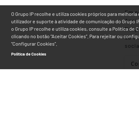
Em n
O Grupo IP recolhe e utiliza cookies próprios para melhor
Apoio
utilizador e suporte à atividade de comunicação do Grupo 
Respo
o Grupo IP recolhe e utiliza cookies, consulte a Política de
clicando no botão “Aceitar Cookies”. Para rejeitar ou confi
da em
“Configurar Cookies”.
socia
Política de Cookies
Co
Re