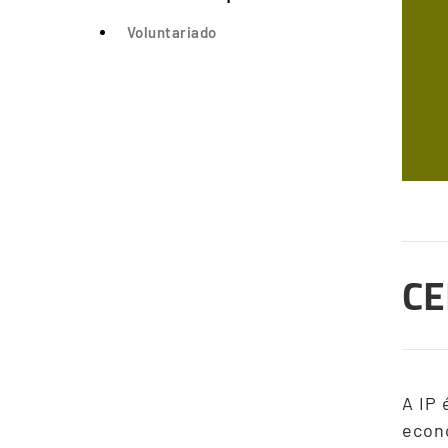
Voluntariado
CE
A IP
econó