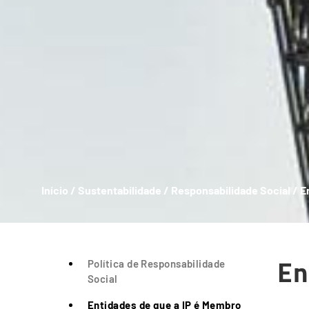
Início
/
Sustentabilidade
/
Responsabilidade Social
/
E
Breadcrumb
En
Política de Responsabilidade
Social
Entidades de que a IP é Membro